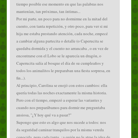
tiempo posible ese momento en que las palabras nos
mantenían, tan próximas, tan íntimas...
Por mi parte, un poco para no dormirme en la mitad del
cuento, con tanta repetición, y otro poco, para ver si mi
hija me estaba prestando atención, cada noche, empecé
a cambiar alguna partecita o detalle (o Caperucita se
quedaba dormida y el cuento no arrancaba , o en vez de
encontrarse con el Lobo se le aparecía un dragón, o
Caperucita salía al bosque el día de su cumpleaños y
todos los animalitos le preparaban una fiesta sorpresa, en
fin...).
Al principio, Carolina se enojó con estos cambios: ella
quería todas las noches exactamente la misma historia.
Pero con el tiempo, empezó a esperar las variantes y
cuando nos preparábamos para dormir me preguntaba
ansiosa, "¿Y hoy qué va a pasar?"
Supongo que esto es algo que nos sucede a todos: nos
da seguridad caminar tranquilos por la misma vereda
conocida, pero cada tanto, ¿a quién no le atrae la idea de